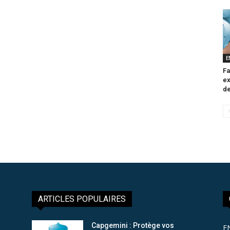
E
Fa
ex
de
ARTICLES POPULAIRES
Capgemini : Protège vos
E