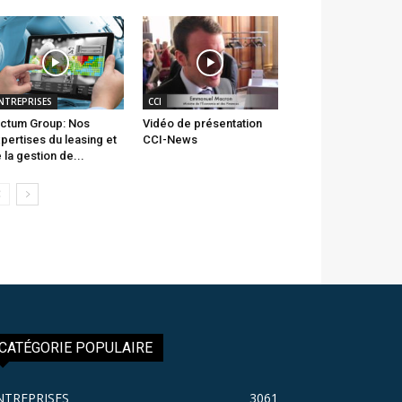
NTREPRISES
CCI
ctum Group: Nos
Vidéo de présentation
pertises du leasing et
CCI-News
 la gestion de...
CATÉGORIE POPULAIRE
NTREPRISES
3061