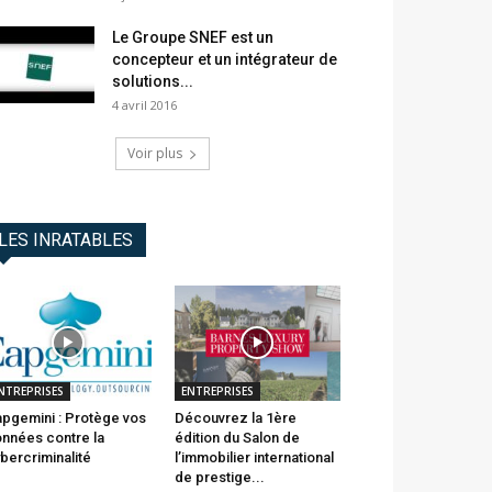
Le Groupe SNEF est un
concepteur et un intégrateur de
solutions...
4 avril 2016
Voir plus
LES INRATABLES
NTREPRISES
ENTREPRISES
pgemini : Protège vos
Découvrez la 1ère
nnées contre la
édition du Salon de
bercriminalité
l’immobilier international
de prestige...