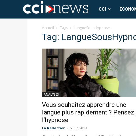
CCI
CCI
ÉCONO
News
Accueil
Tags
LangueSousHypnose
Tag: LangueSousHypn
ANALYSES
Vous souhaitez apprendre une
langue plus rapidement ? Pensez
l’hypnose
La Redaction
-
5 juin 2018