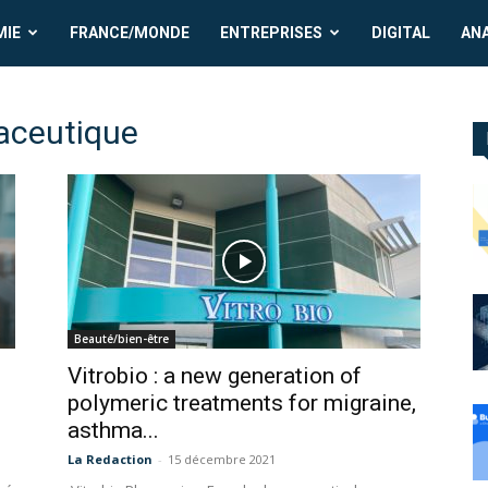
MIE
FRANCE/MONDE
ENTREPRISES
DIGITAL
AN
maceutique
Beauté/bien-être
Vitrobio : a new generation of
polymeric treatments for migraine,
asthma...
La Redaction
-
15 décembre 2021