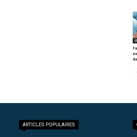
E
Fa
ex
de
ARTICLES POPULAIRES