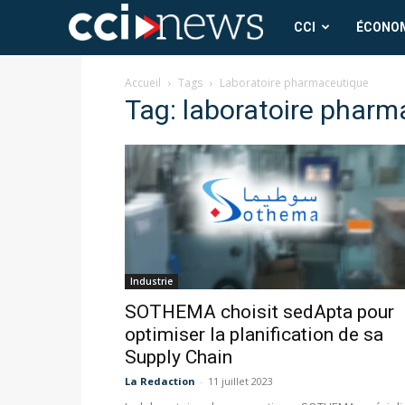
CCI
CCI
ÉCONO
News
Accueil
Tags
Laboratoire pharmaceutique
Tag: laboratoire phar
Industrie
SOTHEMA choisit sedApta pour
optimiser la planification de sa
Supply Chain
La Redaction
-
11 juillet 2023