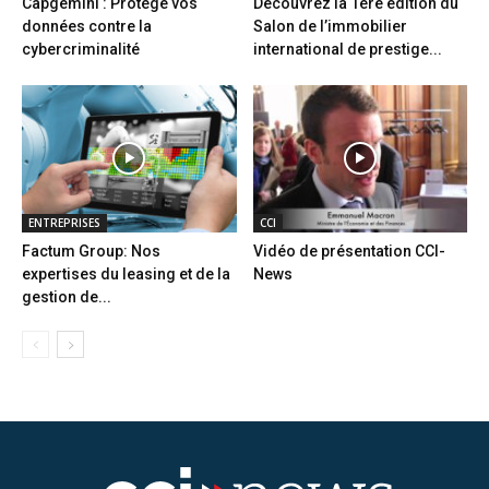
Capgemini : Protège vos
Découvrez la 1ère édition du
données contre la
Salon de l’immobilier
cybercriminalité
international de prestige...
ENTREPRISES
CCI
Factum Group: Nos
Vidéo de présentation CCI-
expertises du leasing et de la
News
gestion de...