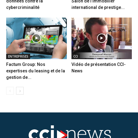
données contre la
Salon de l’immobilier
cybercriminalité
international de prestige...
ENTREPRISES
CCI
Factum Group: Nos
Vidéo de présentation CCI-
expertises du leasing et de la
News
gestion de...