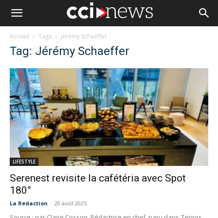
Accueil
Tags
Jérémy Schaeffer
Tag: Jérémy Schaeffer
LIFESTYLE
Serenest revisite la cafétéria avec Spot
180°
La Redaction
-
20 août 2025
Source : par Claire Cosson, Rédactrice en chef, paru dans Zepros