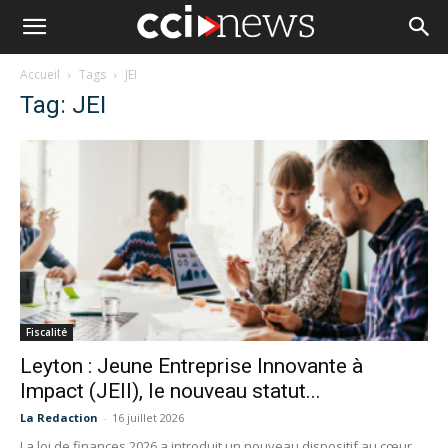
Accueil
Tags
JEI
Tag: JEI
Fiscalité
Leyton : Jeune Entreprise Innovante à
Impact (JEII), le nouveau statut...
La Redaction
-
16 juillet 2026
La loi de finances 2026 a introduit un nouveau dispositif au cœur