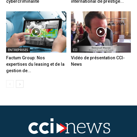
cybercriminalité
international de prestige...
ENTREPRISES
CCI
Factum Group: Nos
Vidéo de présentation CCI-
expertises du leasing et de la
News
gestion de...