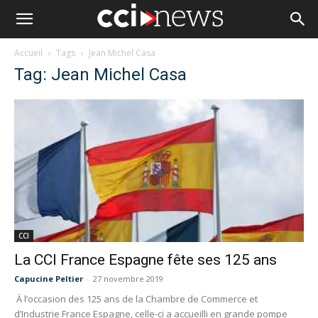
Accueil
Tags
Jean Michel Casa
Tag: Jean Michel Casa
CCI
La CCI France Espagne fête ses 125 ans
Capucine Peltier
-
27 novembre 2019
À l’occasion des 125 ans de la Chambre de Commerce et
d’Industrie France Espagne, celle-ci a accueilli en grande pompe