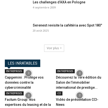
Les challenges d’AXA en Pologne
4 septembre 2009
Serenest revisite la cafétéria avec Spot 180°
20 août 2025
Voir plus
LES INRATABLES
ENTREPRISES
ENTREPRISES
Capgemini : Protège vos
Découvrez la 1ère édition du
données contre la
Salon de l’immobilier
cybercriminalité
international de prestige...
ENTREPRISES
CCI
Factum Group: Nos
Vidéo de présentation CCI-
expertises du leasing et de la
News