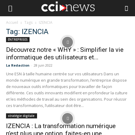
Accueil
Tags
IZENCIA
Tag: IZENCIA
ENTREPRISES
Découvrez notre « WHY » : Simplifier la vie
informatique des utilisateurs et...
La Redaction
-
28 juin 2022
Une ESN à taille humaine centrée sur vos utilisateurs Dans un
monde numérique en grande transformation, l’entreprise dispose
de nouveaux outils informatiques pour travailler de façon
différente. Ces outils innovants modifient en profondeur la culture
et les méthodes de travail au sein des organisations. Pour réussir
ces transformations, l’utilisateur doit être...
stratégie digitale
IZENCIA : La transformation numérique
n’est plus une option, faites-en une...