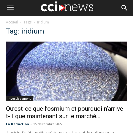
Accueil
Tags
Iridium
Tag: iridium
Investissement
Qu’est-ce que l’osmium et pourquoi n’arrive-
t-il que maintenant sur le marché...
La Redaction
-
15 décembre 2022
Il existe 8 métaux dits précieux : l’or, l’argent, le palladium, le