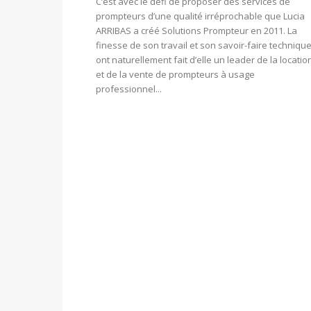
C’est avec le défi de proposer des services de
prompteurs d’une qualité irréprochable que Lucia
ARRIBAS a créé Solutions Prompteur en 2011. La
finesse de son travail et son savoir-faire techniqu
ont naturellement fait d’elle un leader de la locatio
et de la vente de prompteurs à usage
professionnel...