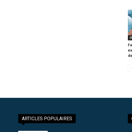
E
Fa
ex
de
ARTICLES POPULAIRES