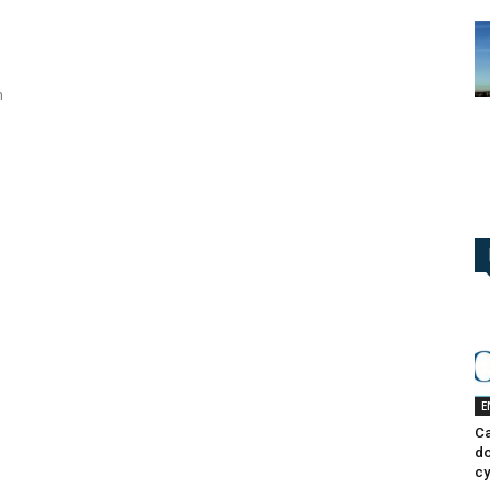
e
n
E
Ca
do
cy