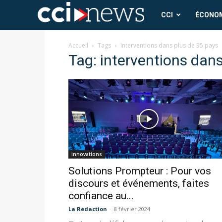
CCI
CCI
ÉCONO
News
Accueil
Tags
Interventions dans plus de 35 pays
Tag: interventions dan
Innovations
Solutions Prompteur : Pour vos
discours et événements, faites
confiance au...
La Redaction
-
8 février 2024