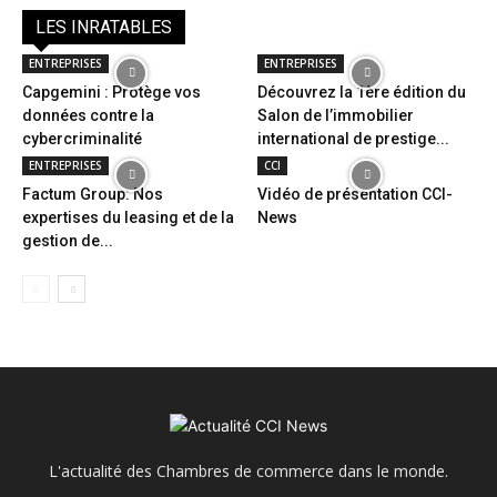
LES INRATABLES
ENTREPRISES
ENTREPRISES
Capgemini : Protège vos
Découvrez la 1ère édition du
données contre la
Salon de l’immobilier
cybercriminalité
international de prestige...
ENTREPRISES
CCI
Factum Group: Nos
Vidéo de présentation CCI-
expertises du leasing et de la
News
gestion de...
L'actualité des Chambres de commerce dans le monde.