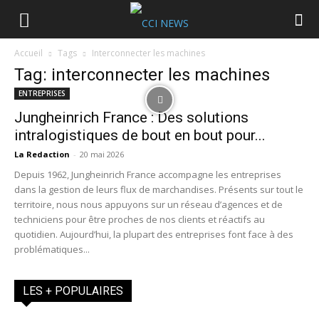
Accueil
Tags
Interconnecter les machines
Tag: interconnecter les machines
ENTREPRISES
Jungheinrich France : Des solutions
intralogistiques de bout en bout pour...
La Redaction
-
20 mai 2026
Depuis 1962, Jungheinrich France accompagne les entreprises
dans la gestion de leurs flux de marchandises. Présents sur tout le
territoire, nous nous appuyons sur un réseau d’agences et de
techniciens pour être proches de nos clients et réactifs au
quotidien. Aujourd’hui, la plupart des entreprises font face à des
problématiques...
LES + POPULAIRES