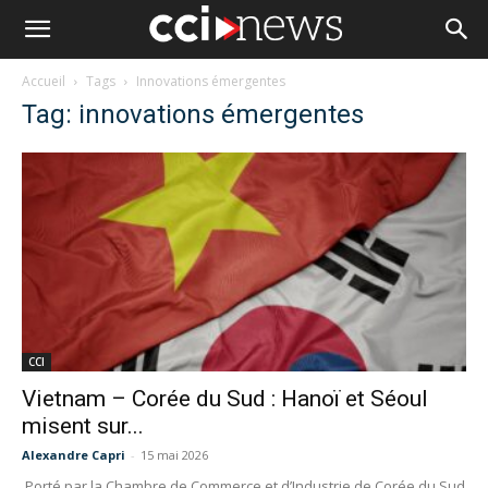
Accueil
Tags
Innovations émergentes
Tag: innovations émergentes
CCI
Vietnam – Corée du Sud : Hanoï et Séoul
misent sur...
Alexandre Capri
-
15 mai 2026
Porté par la Chambre de Commerce et d’Industrie de Corée du Sud