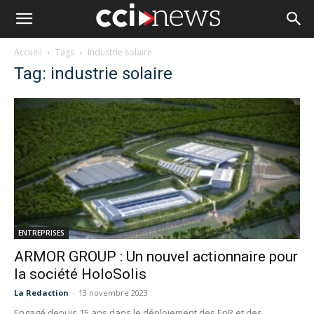
Accueil
Tags
Industrie solaire
Tag: industrie solaire
ENTREPRISES
ARMOR GROUP : Un nouvel actionnaire pour
la société HoloSolis
La Redaction
-
13 novembre 2023
Engagé depuis 15 ans dans le déploiement des EnR et des