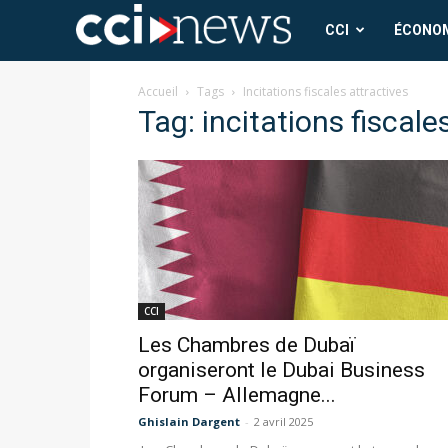
CCI
CCI
ÉCONO
News
Accueil
Tags
Incitations fiscales attractives
Tag: incitations fiscale
CCI
Les Chambres de Dubaï
organiseront le Dubai Business
Forum – Allemagne...
Ghislain Dargent
-
2 avril 2025