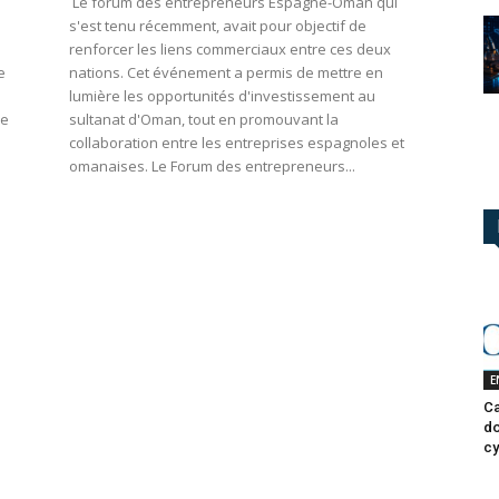
Le forum des entrepreneurs Espagne-Oman qui
à
s'est tenu récemment, avait pour objectif de
renforcer les liens commerciaux entre ces deux
e
nations. Cet événement a permis de mettre en
lumière les opportunités d'investissement au
ne
sultanat d'Oman, tout en promouvant la
collaboration entre les entreprises espagnoles et
omanaises. Le Forum des entrepreneurs...
E
Ca
do
cy