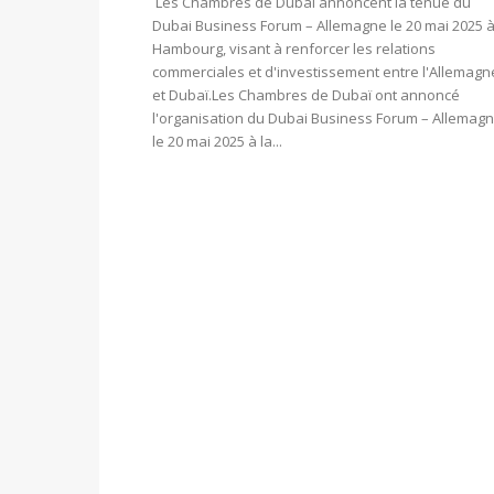
Les Chambres de Dubaï annoncent la tenue du
Dubai Business Forum – Allemagne le 20 mai 2025 
Hambourg, visant à renforcer les relations
commerciales et d'investissement entre l'Allemagn
et Dubaï.​ Les Chambres de Dubaï ont annoncé
l'organisation du Dubai Business Forum – Allemag
le 20 mai 2025 à la...