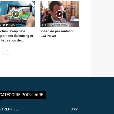
NTREPRISES
CCI
ctum Group: Nos
Vidéo de présentation
pertises du leasing et
CCI-News
 la gestion de...
CATÉGORIE POPULAIRE
NTREPRISES
3061