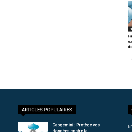
E
Fa
ex
de
ARTICLES POPULAIRES
Capgemini : Protège vos
E
données contre la