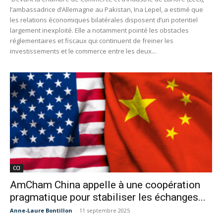
l’ambassadrice d’Allemagne au Pakistan, Ina Lepel, a estimé que
les relations économiques bilatérales disposent d’un potentiel
largement inexploité. Elle a notamment pointé les obstacles
réglementaires et fiscaux qui continuent de freiner les
investissements et le commerce entre les deux...
CCI
AmCham China appelle à une coopération
pragmatique pour stabiliser les échanges...
Anne-Laure Bontillon
-
11 septembre 2025