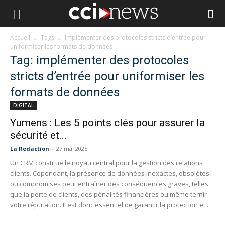
Accueil
Tags
Implémenter des protocoles stricts d’entrée pour
uniformiser les formats de données
Tag: implémenter des protocoles
stricts d’entrée pour uniformiser les
formats de données
DIGITAL
Yumens : Les 5 points clés pour assurer la
sécurité et...
La Redaction
-
27 mai 2025
Un CRM constitue le noyau central pour la gestion des relations
clients. Cependant, la présence de données inexactes, obsolètes
ou compromises peut entraîner des conséquences graves, telles
que la perte de clients, des pénalités financières ou même ternir
votre réputation. Il est donc essentiel de garantir la protection et...