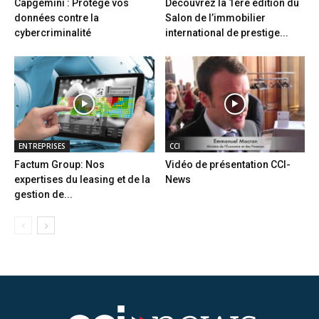
Capgemini : Protège vos
Découvrez la 1ère édition du
données contre la
Salon de l’immobilier
cybercriminalité
international de prestige...
ENTREPRISES
CCI
Factum Group: Nos
Vidéo de présentation CCI-
expertises du leasing et de la
News
gestion de...