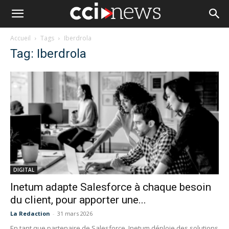
Accueil
Tags
Iberdrola
Tag: Iberdrola
DIGITAL
Inetum adapte Salesforce à chaque besoin
du client, pour apporter une...
La Redaction
-
31 mars 2026
En tant que partenaire de Salesforce, Inetum déploie des solutions