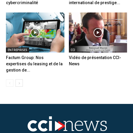
cybercriminalité
international de prestige...
ENTREPRISES
CCI
Factum Group: Nos
Vidéo de présentation CCI-
expertises du leasing et de la
News
gestion de...