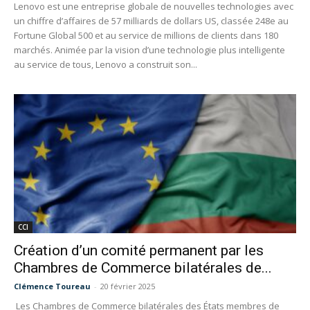
Lenovo est une entreprise globale de nouvelles technologies avec
un chiffre d’affaires de 57 milliards de dollars US, classée 248e au
Fortune Global 500 et au service de millions de clients dans 180
marchés. Animée par la vision d’une technologie plus intelligente
au service de tous, Lenovo a construit son...
CCI
Création d’un comité permanent par les
Chambres de Commerce bilatérales de...
Clémence Toureau
-
20 février 2025
Les Chambres de Commerce bilatérales des États membres de