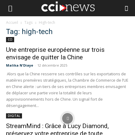
Accueil
Tags
High-tech
Tag: high-tech
CCI
Une entreprise européenne sur trois
envisage de quitter la Chine
Malika N'Diaye
-
12 décembre 2025
Alors que la Chine resserre ses contrôles sur les exportations de
matières premières stratégiques, la Chambre de Commerce de l’UE
en Chine alerte : un tiers de ses entreprises membres envisagent
de déplacer une partie voire la totalité de leurs
approvisionnements hors de Chine. Un signal fort de
désengagement...
DIGITAL
StreamMind : Grâce à Lucy Diamond,
préservez votre entreprise de toute...