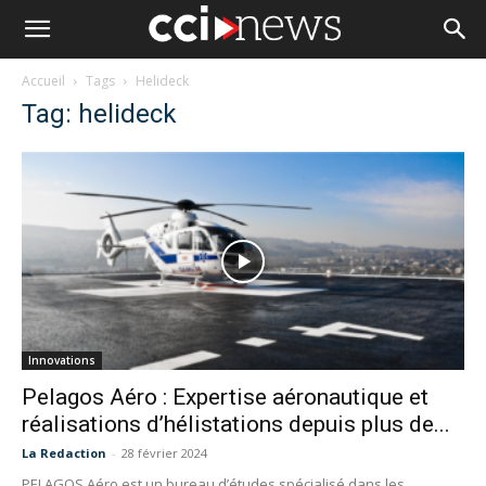
Accueil
Tags
Helideck
Tag: helideck
Innovations
Pelagos Aéro : Expertise aéronautique et
réalisations d’hélistations depuis plus de...
La Redaction
-
28 février 2024
PELAGOS Aéro est un bureau d’études spécialisé dans les