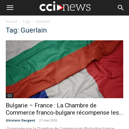
Accueil
Tags
Guerlain
Tag: Guerlain
CCI
Bulgarie – France : La Chambre de
Commerce franco-bulgare récompense les...
Ghislain Dargent
-
27 mai 2026
Organisée par la Chambre de Commerce et d’Industrie France