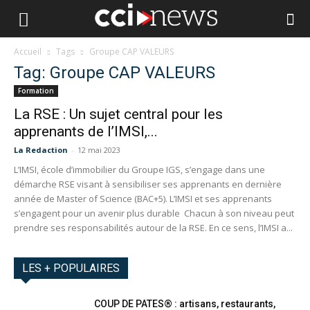
Accueil
Tags
Groupe CAP VALEURS
Tag: Groupe CAP VALEURS
Formation
La RSE : Un sujet central pour les
apprenants de l’IMSI,...
La Redaction
-
12 mai 2023
L’IMSI, école d’immobilier du Groupe IGS, s’engage dans une
démarche RSE visant à sensibiliser ses apprenants en dernière
année de Master of Science (BAC+5). L’IMSI et ses apprenants
s’engagent pour un avenir plus durable Chacun à son niveau peut
prendre ses responsabilités autour de la RSE. En ce sens, l’IMSI a...
LES + POPULAIRES
COUP DE PATES® : artisans, restaurants,