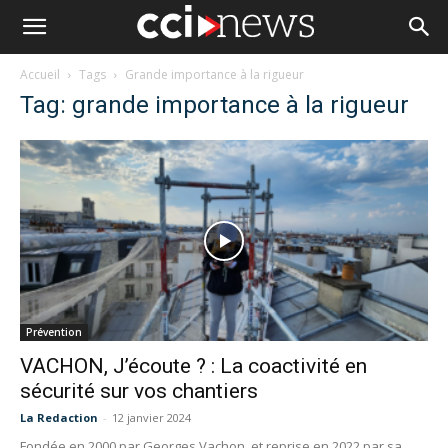
Accueil
Tags
Grande importance à la rigueur
Tag: grande importance à la rigueur
Prévention
VACHON, J’écoute ? : La coactivité en
sécurité sur vos chantiers
La Redaction
-
12 janvier 2024
Fondée en 2000 par Georges Vachon, et reprise en 2022 par sa