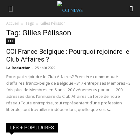
Accueil
Tags
Gilles Pélisson
Tag: Gilles Pélisson
CCI
CCI France Belgique : Pourquoi rejoindre le
Club Affaires ?
La Redaction
-
25 août 2022
Pourquoi rejoindre le Club Affaires? Première communauté
d'affaires franco-belge de Belgique - 317 entreprises Membres - 3
fois plus de Membres en 6 ans - 20 événements par an - 1200
adresses dans l'annuaire du Club Affaires La force de notre
réseau Toute entreprise, tout représentant d’une profession
libérale, tout travailleur indépendant, quelle que soit sa...
LES + POPULAIRES