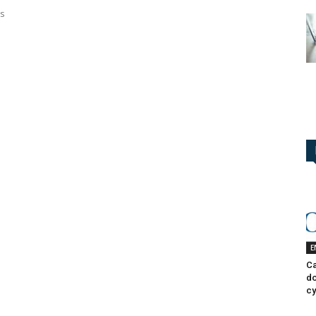
es
E
Ca
do
cy