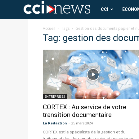
CCI
CCI
ÉCONO
News
Accueil
Tags
Gestion des documents papier et 
Tag: gestion des docu
ENTREPRISES
CORTEX : Au service de votre
transition documentaire
La Redaction
-
25 mars 2024
CORTEX est le spécialiste de la gestion et du
traitement des documents papier et numériques.