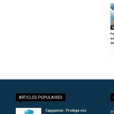
E
Fa
ex
de
ARTICLES POPULAIRES
Capgemini : Protège vos
E