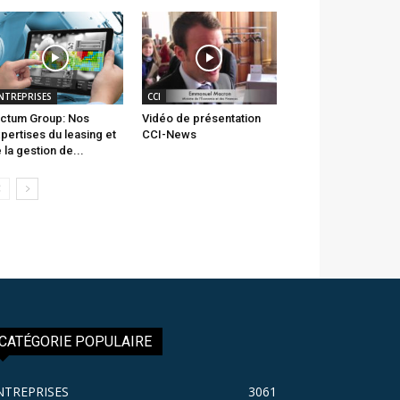
NTREPRISES
CCI
ctum Group: Nos
Vidéo de présentation
pertises du leasing et
CCI-News
 la gestion de...
CATÉGORIE POPULAIRE
NTREPRISES
3061