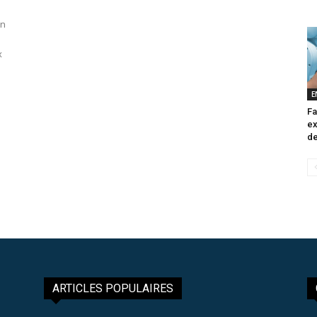
s
on
x
E
Fa
ex
de
ARTICLES POPULAIRES