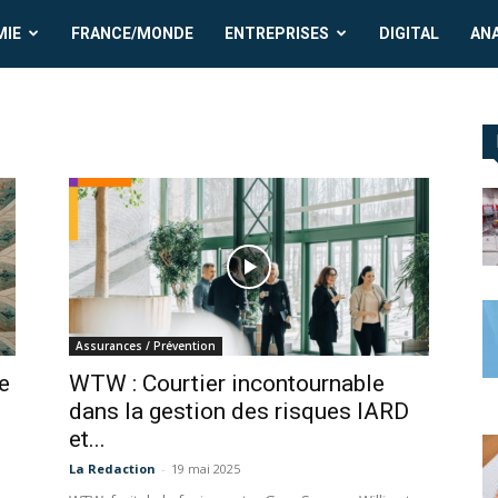
MIE
FRANCE/MONDE
ENTREPRISES
DIGITAL
AN
Assurances / Prévention
e
WTW : Courtier incontournable
dans la gestion des risques IARD
et...
La Redaction
-
19 mai 2025