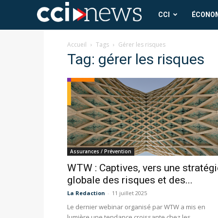
CCI
CCI
ÉCONO
News
Accueil
Tags
Gérer les risques
Tag: gérer les risques
Assurances / Prévention
WTW : Captives, vers une stratégi
globale des risques et des...
La Redaction
-
11 juillet 2025
Le dernier webinar organisé par WTW a mis en
lumière une tendance croissante chez les