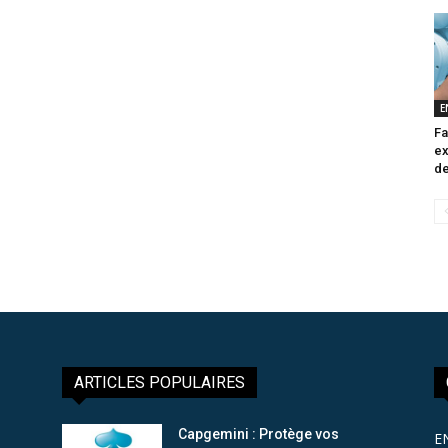
E
Fa
ex
de
ARTICLES POPULAIRES
Capgemini : Protège vos
E