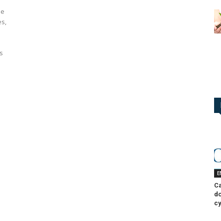
ne
es,
i
s
E
Ca
do
cy