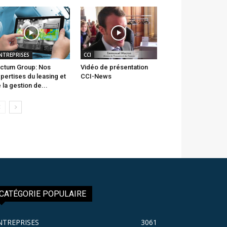
NTREPRISES
CCI
ctum Group: Nos
Vidéo de présentation
pertises du leasing et
CCI-News
 la gestion de...
CATÉGORIE POPULAIRE
NTREPRISES
3061