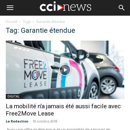
Accueil
Tags
Garantie étendue
Tag: Garantie étendue
DIGITAL
La mobilité n’a jamais été aussi facile avec
Free2Move Lease
La Redaction
-
10 octobre 2018
Avec une offre multimarque et un ensemble de services et