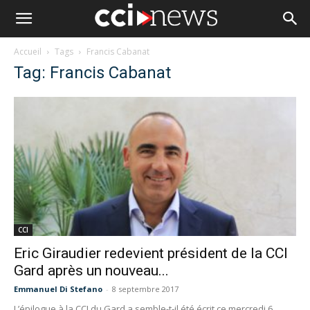
Accueil
Tags
Francis Cabanat
Tag: Francis Cabanat
CCI
Eric Giraudier redevient président de la CCI
Gard après un nouveau...
Emmanuel Di Stefano
-
8 septembre 2017
L’épilogue à la CCI du Gard a semble-t-il été écrit ce mercredi 6