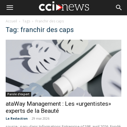
Accueil
Tags
Franchir des caps
Tag: franchir des caps
Parole d'expert
ataWay Management : Les «urgentistes»
experts de la Beauté
La Redaction
-
29 mai 2026
source : paru dans Informations Entreprise n°198, avril 2026 Fondé