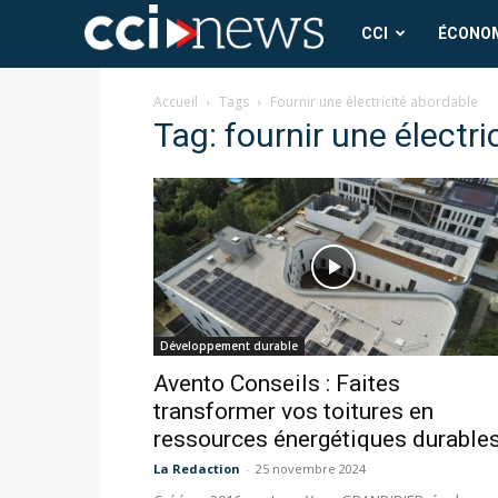
CCI
CCI
ÉCONO
News
Accueil
Tags
Fournir une électricité abordable
Tag: fournir une électr
Développement durable
Avento Conseils : Faites
transformer vos toitures en
ressources énergétiques durable
La Redaction
-
25 novembre 2024