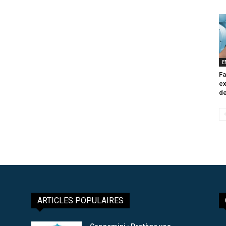
E
Fa
ex
de
ARTICLES POPULAIRES