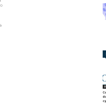
t
TO
 à
E
Ca
do
cy