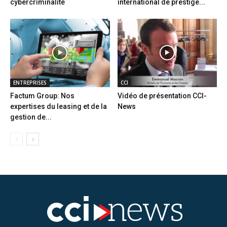
cybercriminalité
international de prestige...
ENTREPRISES
CCI
Factum Group: Nos
Vidéo de présentation CCI-
expertises du leasing et de la
News
gestion de...