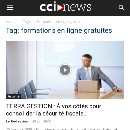
Accueil
Tags
Formations en ligne gratuites
Tag: formations en ligne gratuites
Fiscalité
TERRA GESTION : À vos côtés pour
consolider la sécurité fiscale...
La Redaction
-
29 juin 2026
Créée en 1976 à l’initiative des experts-comptables de Seine-et-