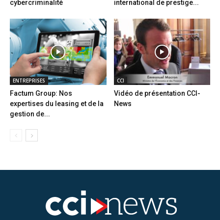
cybercriminalité
international de prestige...
ENTREPRISES
CCI
Factum Group: Nos
Vidéo de présentation CCI-
expertises du leasing et de la
News
gestion de...