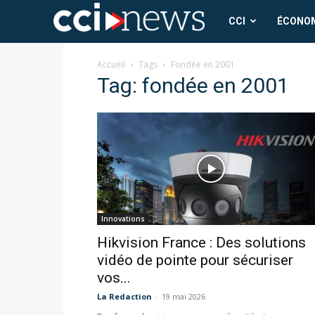
CCI
CCI
ÉCONO
News
Accueil
Tags
Fondée en 2001
Tag: fondée en 2001
Innovations
Hikvision France : Des solutions
vidéo de pointe pour sécuriser
vos...
La Redaction
-
19 mai 2026