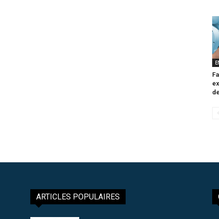
E
Fa
ex
de
ARTICLES POPULAIRES