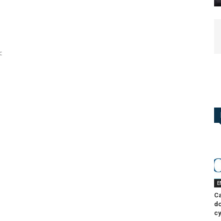
c
E
Ca
do
cy