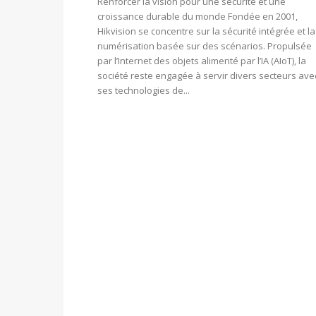
Renforcer la vision pour une sécurité et une
croissance durable du monde Fondée en 2001,
Hikvision se concentre sur la sécurité intégrée et la
numérisation basée sur des scénarios. Propulsée
par l’Internet des objets alimenté par l’IA (AIoT), la
société reste engagée à servir divers secteurs ave
ses technologies de...