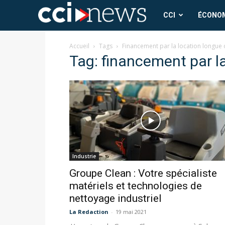
CCI
CCI
ÉCONO
News
Accueil
Tags
Financement par la location longue
Tag: financement par l
Industrie
Groupe Clean : Votre spécialiste
matériels et technologies de
nettoyage industriel
La Redaction
-
19 mai 2021