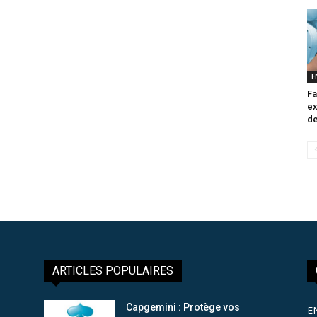
E
Fa
ex
de
ARTICLES POPULAIRES
Capgemini : Protège vos
E