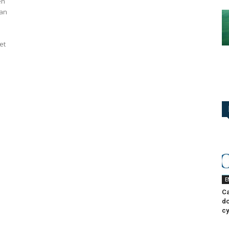
en
ean
et
E
Ca
do
cy