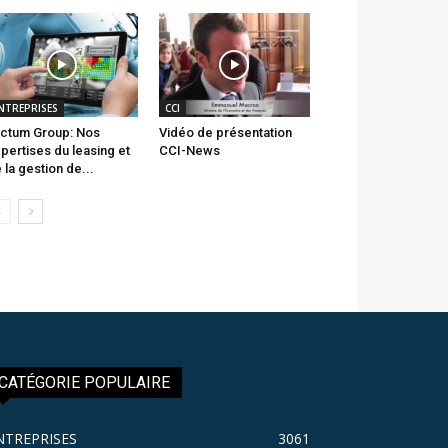
NTREPRISES
CCI
ctum Group: Nos
Vidéo de présentation
pertises du leasing et
CCI-News
 la gestion de...
CATÉGORIE POPULAIRE
NTREPRISES
3061