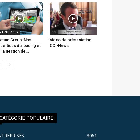
NTREPRISES
CCI
ctum Group: Nos
Vidéo de présentation
pertises du leasing et
CCI-News
 la gestion de...
CATÉGORIE POPULAIRE
NTREPRISES
3061