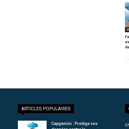
E
Fa
ex
de
ARTICLES POPULAIRES
Capgemini : Protège vos
E