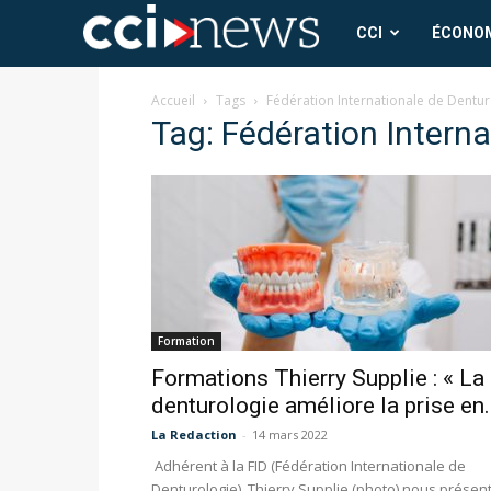
CCI
CCI
ÉCONO
News
Accueil
Tags
Fédération Internationale de Dentur
Tag: Fédération Interna
Formation
Formations Thierry Supplie : « La
denturologie améliore la prise en.
La Redaction
-
14 mars 2022
Adhérent à la FID (Fédération Internationale de
Denturologie), Thierry Supplie (photo) nous présen