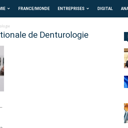
MIE
FRANCE/MONDE
ENTREPRISES
DIGITAL
AN
ologie
tionale de Denturologie
..
te