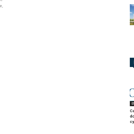
e,
E
Ca
do
cy