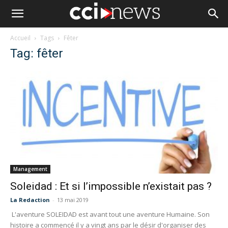
Accueil
Tags
Fêter
Tag: fêter
Management
Soleidad : Et si l’impossible n’existait pas ?
La Redaction
-
13 mai 2019
L'aventure SOLEIDAD est avant tout une aventure Humaine. Son
histoire a commencé il y a vingt ans par le désir d'organiser des