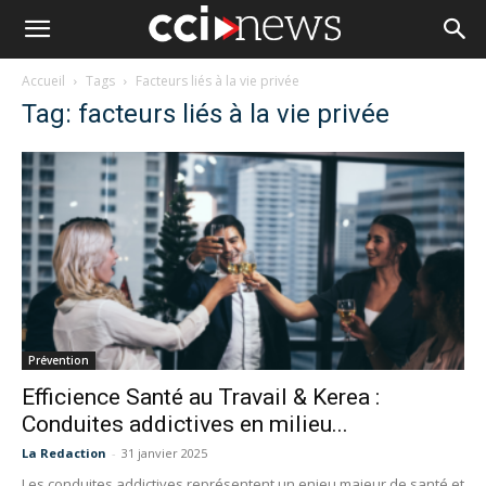
Accueil
Tags
Facteurs liés à la vie privée
Tag: facteurs liés à la vie privée
Prévention
Efficience Santé au Travail & Kerea :
Conduites addictives en milieu...
La Redaction
-
31 janvier 2025
Les conduites addictives représentent un enjeu majeur de santé et