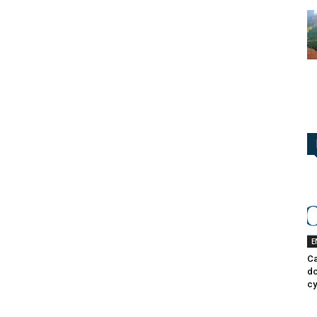
E
Ca
do
cy