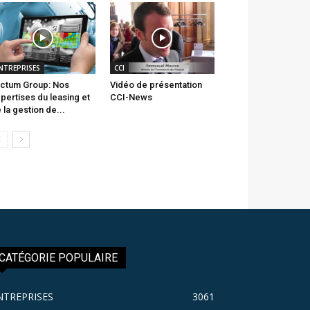
NTREPRISES
CCI
ctum Group: Nos
Vidéo de présentation
pertises du leasing et
CCI-News
 la gestion de...
CATÉGORIE POPULAIRE
NTREPRISES
3061