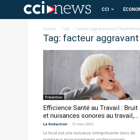
CCI
CCI
ÉCONO
News
Accueil
Tags
Facteur aggravant pour l’hypertensio
Tag: facteur aggravant 
Prévention
Efficience Santé au Travail : Bruit
et nuisances sonores au travail,...
La Redaction
-
13 mars 2025
Le bruit est une nuisance omniprésente dans de
nombreux environnements professionnels.