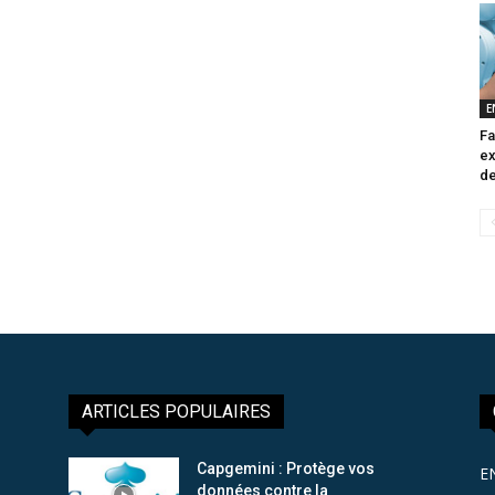
E
Fa
ex
de
ARTICLES POPULAIRES
Capgemini : Protège vos
E
données contre la