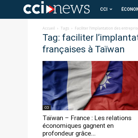
CCI
CCI
ÉCONO
News
Accueil
Tags
Faciliter l’implantation des entrepri
Tag: faciliter l’implant
françaises à Taïwan
CCI
Taïwan – France : Les relations
économiques gagnent en
profondeur grâce...