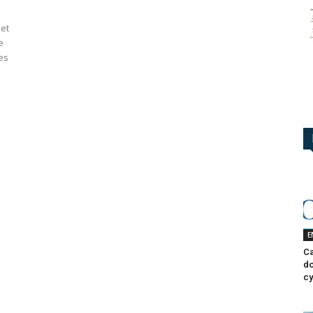
et
e
es
s
E
Ca
do
cy