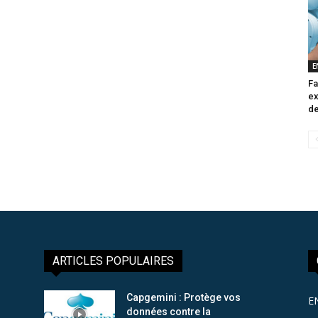
E
Fa
ex
de
ARTICLES POPULAIRES
Capgemini : Protège vos
E
données contre la