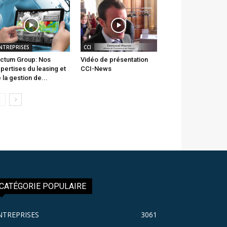
NTREPRISES
CCI
ctum Group: Nos
Vidéo de présentation
pertises du leasing et
CCI-News
 la gestion de...
CATÉGORIE POPULAIRE
NTREPRISES
3061