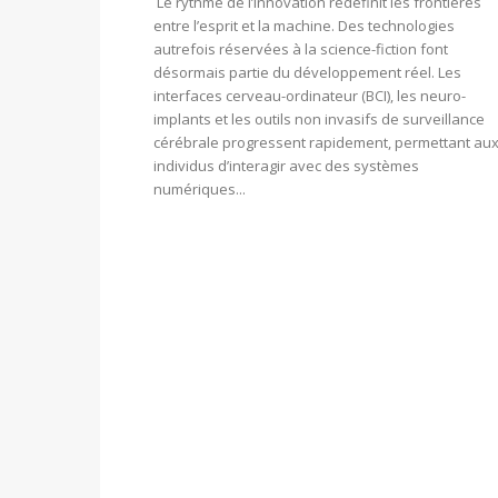
Le rythme de l’innovation redéfinit les frontières
entre l’esprit et la machine. Des technologies
autrefois réservées à la science-fiction font
désormais partie du développement réel. Les
interfaces cerveau-ordinateur (BCI), les neuro-
implants et les outils non invasifs de surveillance
cérébrale progressent rapidement, permettant au
individus d’interagir avec des systèmes
numériques...