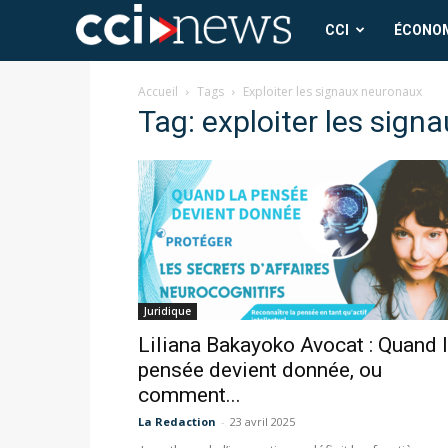
CCI
CCI
ÉCONO
News
Accueil
Tags
Exploiter les signaux neuronaux
Tag: exploiter les sig
Juridique
Liliana Bakayoko Avocat : Quand 
pensée devient donnée, ou
comment...
La Redaction
-
23 avril 2025