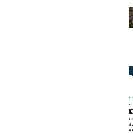
x
E
Ca
do
cy