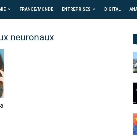
MIE
FRANCE/MONDE
ENTREPRISES
DIGITAL
AN
naux neuronaux
la