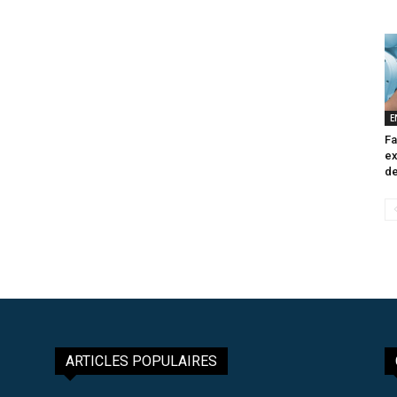
E
Fa
ex
de
ARTICLES POPULAIRES