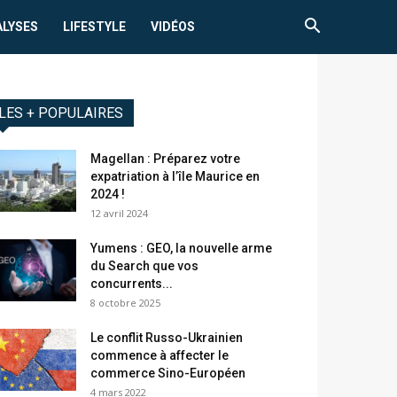
ALYSES
LIFESTYLE
VIDÉOS
LES + POPULAIRES
Magellan : Préparez votre
expatriation à l’île Maurice en
2024 !
12 avril 2024
Yumens : GEO, la nouvelle arme
du Search que vos
concurrents...
8 octobre 2025
Le conflit Russo-Ukrainien
commence à affecter le
commerce Sino-Européen
4 mars 2022