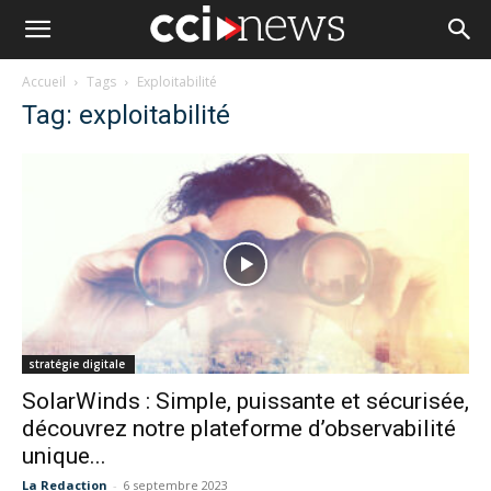
Accueil
Tags
Exploitabilité
Tag: exploitabilité
stratégie digitale
SolarWinds : Simple, puissante et sécurisée,
découvrez notre plateforme d’observabilité
unique...
La Redaction
-
6 septembre 2023