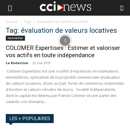
Accueil
Tags
évaluation de valeurs locatives
Tag: évaluation de valeurs locatives
Immobilier
COLOMER Expertises : Estimer et valoriser
vos actifs en toute indépendance
La Redaction
-
22 mai 2019
Colomer Expertises est une société d'expertises en estimations
immobilières, spécialiste de la propriété commerciale (évaluation
de valeurs locatives, droits au bail, fonds de commerce, indemnités
d'éviction et valeurs vénales de murs). Société indépendante,
dont le capital est détenu par Patrick Colomer et une partie des
salariés son domaine...
LES + POPULAIRES