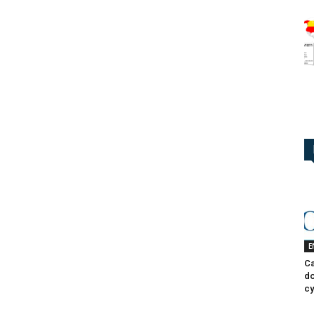
E
Ca
do
cy