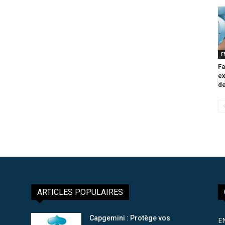
E
Fa
ex
de
ARTICLES POPULAIRES
Capgemini : Protège vos
E