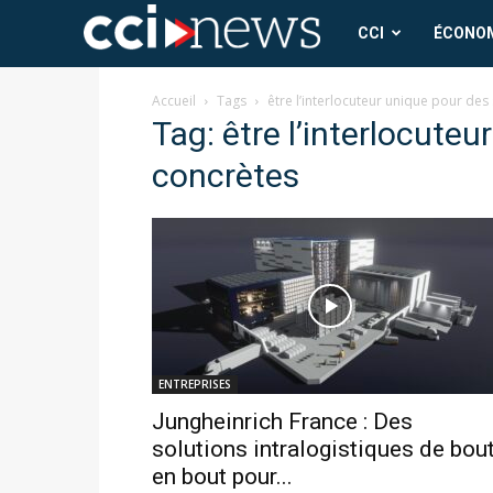
CCI
CCI
ÉCONO
News
Accueil
Tags
être l’interlocuteur unique pour des
Tag: être l’interlocute
concrètes
ENTREPRISES
Jungheinrich France : Des
solutions intralogistiques de bou
en bout pour...