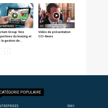
NTREPRISES
CCI
ctum Group: Nos
Vidéo de présentation
pertises du leasing et
CCI-News
 la gestion de...
CATÉGORIE POPULAIRE
NTREPRISES
3061