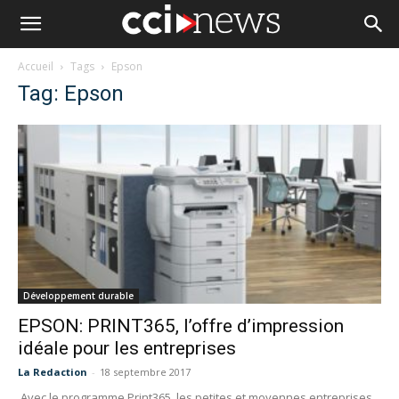
Accueil
Tags
Epson
Tag: Epson
Développement durable
EPSON: PRINT365, l’offre d’impression
idéale pour les entreprises
La Redaction
-
18 septembre 2017
Avec le programme Print365, les petites et moyennes entreprises