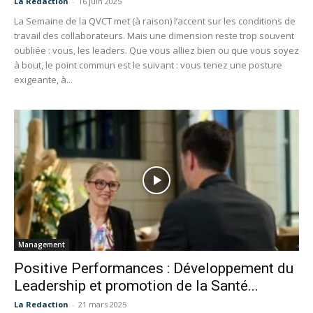
La Redaction
-
16 juin 2025
La Semaine de la QVCT met (à raison) l’accent sur les conditions de
travail des collaborateurs. Mais une dimension reste trop souvent
oubliée : vous, les leaders. Que vous alliez bien ou que vous soyez
à bout, le point commun est le suivant : vous tenez une posture
exigeante, à...
Management
Positive Performances : Développement du
Leadership et promotion de la Santé...
La Redaction
-
21 mars 2025