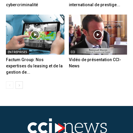
cybercriminalité
international de prestige...
ENTREPRISES
CCI
Factum Group: Nos
Vidéo de présentation CCI-
expertises du leasing et de la
News
gestion de...