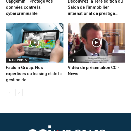
Capgemini : Protège vos
Découvrez la 1ère édition du
données contre la
Salon de l’immobilier
cybercriminalité
international de prestige...
ENTREPRISES
CCI
Factum Group: Nos
Vidéo de présentation CCI-
expertises du leasing et de la
News
gestion de...