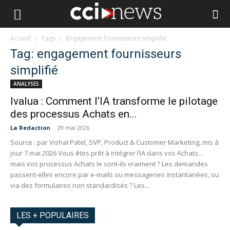
Accueil
Tags
Engagement fournisseurs simplifié
Tag: engagement fournisseurs
simplifié
ANALYSES
Ivalua : Comment l’IA transforme le pilotage
des processus Achats en...
La Redaction
-
29 mai 2026
Source : par Vishal Patel, SVP, Product & Customer Marketing, mis à
jour 7 mai 2026 Vous êtes prêt à intégrer l’IA dans vos Achats…
mais vos processus Achats le sont-ils vraiment ? Les demandes
passent-elles encore par e-mails ou messageries instantanées, ou
via des formulaires non standardisés ? Les...
LES + POPULAIRES